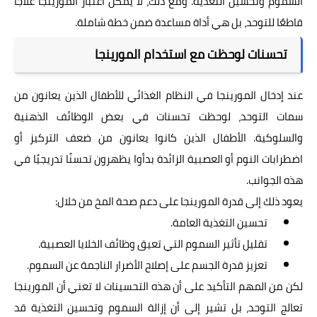
السموم وتحسين التغذية. ومع ذلك، لا يمكن اعتبار المورينجا علاجًا
قاطعًا للتوحد، بل هي أداة مساعدة ضمن خطة شاملة.
تحسنات لوحظت مع استخدام المورينجا
عند إدخال المورينجا في النظام الغذائي للأطفال الذين يعانون من
سمات التوحد، لوحظت تحسنات في بعض الوظائف الذهنية
والسلوكية. الأطفال الذين كانوا يعانون من ضعف التركيز أو
اضطرابات النوم أو العصبية الزائدة بدأوا يظهرون تحسنًا تدريجيًا في
هذه الجوانب.
يعود ذلك إلى قدرة المورينجا على دعم صحة المخ من خلال:
تحسين التغذية العامة.
تقليل تأثير السموم التي تعيق وظائف الخلايا العصبية.
تعزيز قدرة الجسم على إصلاح الأضرار الناجمة عن السموم.
لكن من المهم التأكيد على أن هذه التحسينات لا تعني أن المورينجا
تعالج التوحد، بل تشير إلى أن إزالة السموم وتحسين التغذية قد