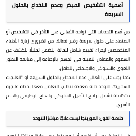
أهمية التشخيص المبكر وعدم الانخداع بالحلول
السريعة
من أهم التحديات التي تواجه الأهالي هي التأخر في التشخيص أو
الاعتماد على حلول سريعة وغير فعالة. من الضروري زيارة الأطباء
المتخصصين لإجراء تقييم شامل للحالة، يتضمن تحليلًا للكشف عن
السموم والمعادن الثقيلة في الجسم، بالإضافة إلى متابعة التطور
اللغوي والسلوكي والاجتماعي للطفل.
كما يجب على الأهالي عدم الانخداع بالحلول السريعة أو "العلاجات
السحرية". التوحد حالة معقدة تتطلب التعامل معها بخطة علاجية
متكاملة تشمل برامج التأهيل السلوكي والعلاج الوظيفي والدعم
الأسري.
خلاصة القول: المورينجا ليست علاجًا مباشرًا للتوحد
في النهاية، يجب أن نفهم أن المورينجا ليست علاجًا مباشرًا للتوحد،