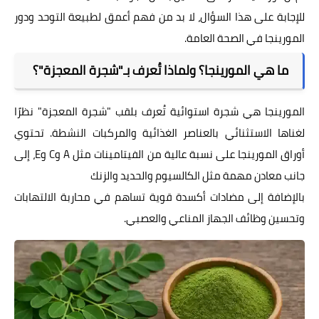
للإجابة على هذا السؤال، لا بد من فهم أعمق لطبيعة التوحد ودور
المورينجا في الصحة العامة.
ما هي المورينجا؟ ولماذا تُعرف بـ"شجرة المعجزة"؟
المورينجا هي شجرة استوائية تُعرف بلقب "شجرة المعجزة" نظرًا
لغناها الاستثنائي بالعناصر الغذائية والمركبات النشطة. تحتوي
أوراق المورينجا على نسبة عالية من الفيتامينات مثل A وC وE، إلى
جانب معادن مهمة مثل الكالسيوم والحديد والزنك
بالإضافة إلى مضادات أكسدة قوية تساهم في محاربة الالتهابات
وتحسين وظائف الجهاز المناعي والعصبي.