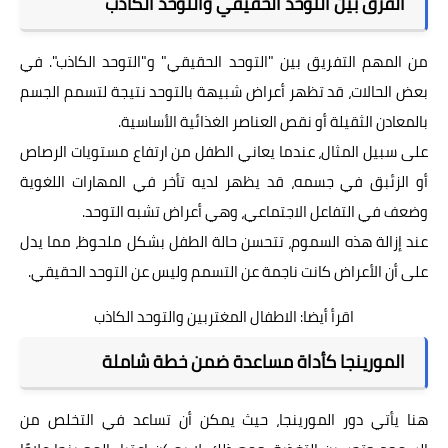
الفرق بين التوحد الحقيقي والتوحد الكاذب
من المهم التفريق بين "التوحد الحقيقي" و"التوحد الكاذب". في
بعض الحالات، قد تظهر أعراض شبيهة بالتوحد نتيجة لتسمم الجسم
بالمعادن الثقيلة أو نقص العناصر الغذائية الأساسية.
على سبيل المثال، عندما يعاني الطفل من ارتفاع مستويات الرصاص
أو الزئبق في جسمه، قد يظهر لديه تأخر في المهارات اللغوية
وضعف في التفاعل الاجتماعي، وهي أعراض تشبه التوحد.
عند إزالة هذه السموم، تتحسن حالة الطفل بشكل ملحوظ، مما يدل
على أن الأعراض كانت ناجمة عن التسمم وليس عن التوحد الحقيقي.
اقرأ أيضا:
الاطفال المغتربين والتوحد الكاذب
المورينجا كأداة مساعدة ضمن خطة شاملة
هنا يأتي دور المورينجا، حيث يمكن أن تساعد في التخلص من