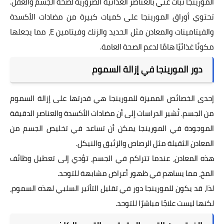
المورينجا نبات غني بالعناصر الغذائية الضرورية لصحة الجسم والعقل.
تحتوي أوراق المورينجا على كميات كبيرة من مضادات الأكسدة
والفيتامينات والمعادن مثل الحديد والزنك وفيتامين E، مما يجعلها
مكونًا غذائيًا هامًا لدعم الصحة العامة.
دور المورينجا في إزالة السموم
إحدى الخصائص المميزة للمورينجا هي قدرتها على إزالة السموم
من الجسم. تُشير الدراسات إلى أن مضادات الأكسدة والعناصر الدقيقة
الموجودة في المورينجا يمكن أن تساعد في تخليص الجسم من
المعادن الثقيلة مثل الرصاص والزئبق والنيكل.
هذه المعادن، عندما تتراكم في الجسم، تؤدي إلى تعطيل وظائف
المخ، مما يساهم في ظهور أعراض مشابهة للتوحد.
لذا، قد يكون للمورينجا دور في تقليل التأثير السلبي لهذه السموم،
لكنها ليست علاجًا مباشرًا للتوحد.