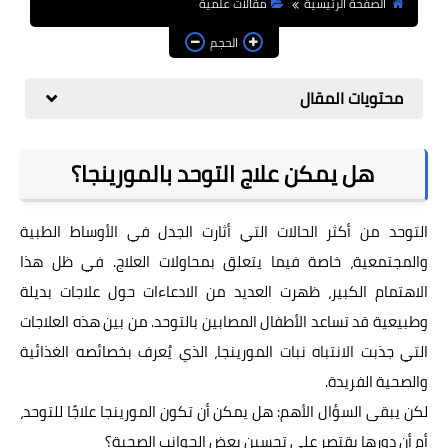
الصفحة الرئيسية
مقالات علمية
تغريدات
الحجم
رسائل علمية
محتويات المقال
سؤال وجواب
مواقع مهمة
هل يمكن علاج التوحد بالمورينجا؟
التوحد من أكثر الحالات التي أثارت الجدل في الأوساط الطبية
والمجتمعية، خاصة فيما يتعلق بمحاولات العلاج. في ظل هذا
الاهتمام الكبير، ظهرت العديد من الادعاءات حول علاجات بديلة
وطبيعية قد تساعد الأطفال المصابين بالتوحد. من بين هذه العلاجات
التي جذبت الانتباه نبات المورينجا، الذي يُعرف بخصائصه الغذائية
والصحية الفريدة.
لكن يبقى السؤال الأهم: هل يمكن أن تكون المورينجا علاجًا للتوحد،
أم أن دورها يقتصر على تحسين بعض الجوانب الصحية؟