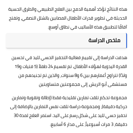
هذه النتائج تؤكد أهمية الدمج بين العلاج الطبيعي والطرق الحسية
الحديثة في تطوير قدرات الأطفال المصابين بالشلل النصفي، وتفتح
آفاقًا لتطبيق هذه الأساليب في نطاق أوسع.
ملخص الدراسة
هدفت الدراسة إلى تقييم فعالية التحفيز الحسي لليد في تحسين
القدرة اليدوية لهؤلاء الأطفال. تم تقسيم 24 طفلاً (5 فتيات و19
ولدًا) تتراوح أعمارهم بين 6 و8 سنوات، والذين تم تجنيدهم من
مستشفى أبو الريش، إلى مجموعتين متساويتين
مجموعة تحكم تلقت تمارين تقليدية فقط (إطالة وتقوية وتمارين
حركية دقيقة)، ومجموعة دراسة تلقت نفس التمارين بالإضافة إلى
تحفيز حسي لليد على شكل رسم على اليد. استمر العلاج لمدة 30
دقيقة، 3 مرات أسبوعياً، على مدار 6 أسابيع.